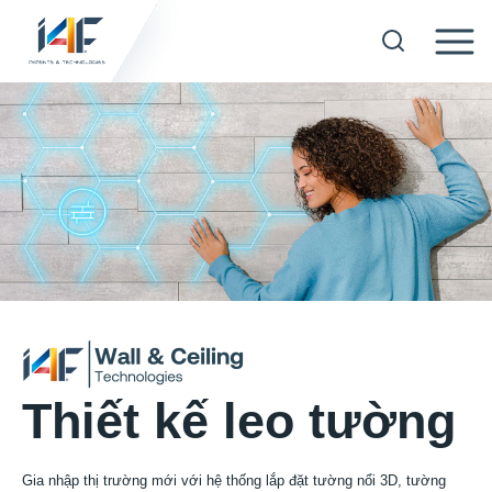
Skip
to
Hèm khóa sập
content
Công nghệ In kỹ thuật số
Công nghệ Hoàn thiện bề mặt
Công nghệ tấm ốp tường và trần
Thiết kế leo tường
Công nghệ vật liệu ván
Gia nhập thị trường mới với hệ thống lắp đặt tường nổi 3D, tường