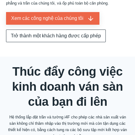
phẳng và trần của chúng tôi, và ốp phủ toàn bộ căn phòng.
Công nghệ gia công
Xem các công nghệ của chúng tôi
Công nghệ ngoài trời
Trở thành một khách hàng được cấp phép
Công nghệ Bậc cầu thang
Thúc đẩy công việc
Về chúng tôi
kinh doanh ván sàn
Các khách hàng được cấp phép
của bạn đi lên
Tài nguyên
Hệ thống lắp đặt trần và tường i4F cho phép các nhà sản xuất ván
sàn không chỉ thâm nhập vào thị trường mới mà còn tận dụng các
thiết kế hiện có, bằng cách tung ra các bộ sưu tập mới kết hợp ván