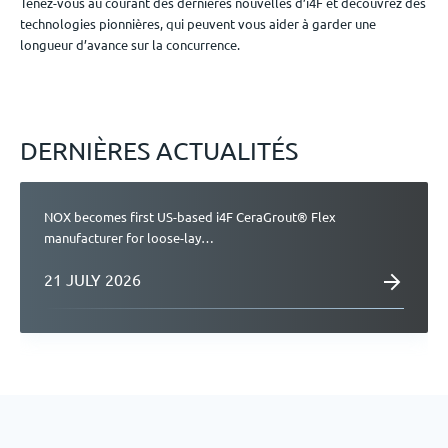
Tenez-vous au courant des dernières nouvelles d’i4F et découvrez des
Événements
technologies pionnières, qui peuvent vous aider à garder une
longueur d’avance sur la concurrence.
Nous contacter
DERNIÈRES ACTUALITÉS
FR
NOX becomes first US-based i4F CeraGrout® Flex
manufacturer for loose-lay…
21 JULY 2026