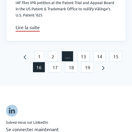
I4F files IPR petition at the Patent Trial and Appeal Board
in the US Patent & Trademark Office to nullify Välinge’s
U.S. Patent ’625
Lire la suite
1
2
…
13
14
15
16
17
18
19
Suivez-nous sur LinkedIn
Se connecter maintenant