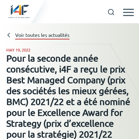
Skip
to
Technologies
Voir toutes les actualités
content
MAY 19, 2022
Pour la seconde année
A propos d’i4F
consécutive, i4F a reçu le prix
Best Managed Company (prix
Détenteurs d’une licence
des sociétés les mieux gérées,
BMC) 2021/22 et a été nominé
Ressources
pour le Excellence Award for
Strategy (prix d’excellence
Actualités
pour la stratégie) 2021/22