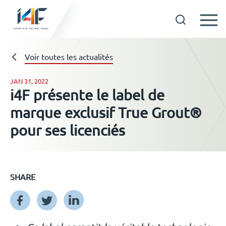
Skip
to
Technologies
Voir toutes les actualités
content
JAN 31, 2022
i4F présente le label de
A propos d’i4F
marque exclusif True Grout®
pour ses licenciés
Détenteurs d’une licence
Ressources
SHARE
Actualités