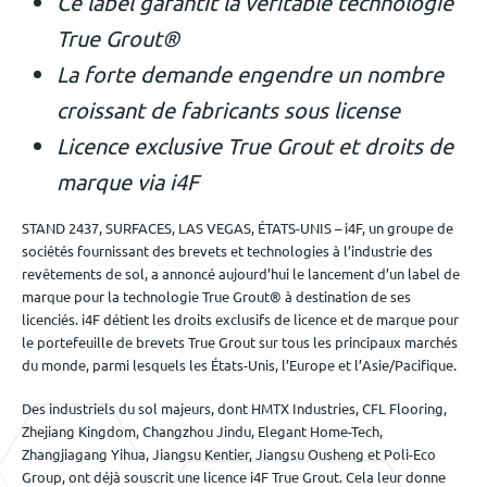
Ce label garantit la véritable technologie
Événements
True Grout
®
La forte demande engendre un nombre
croissant de fabricants sous license
Nous contacter
Licence exclusive True Grout et droits de
marque via i4F
FR
STAND 2437, SURFACES, LAS VEGAS, ÉTATS-UNIS – i4F, un groupe de
sociétés fournissant des brevets et technologies à l’industrie des
revêtements de sol, a annoncé aujourd’hui le lancement d’un label de
marque pour la technologie True Grout® à destination de ses
licenciés. i4F détient les droits exclusifs de licence et de marque pour
le portefeuille de brevets True Grout sur tous les principaux marchés
du monde, parmi lesquels les États-Unis, l’Europe et l’Asie/Pacifique.
Des industriels du sol majeurs, dont HMTX Industries, CFL Flooring,
Zhejiang Kingdom, Changzhou Jindu, Elegant Home-Tech,
Zhangjiagang Yihua, Jiangsu Kentier, Jiangsu Ousheng et Poli-Eco
Group, ont déjà souscrit une licence i4F True Grout. Cela leur donne