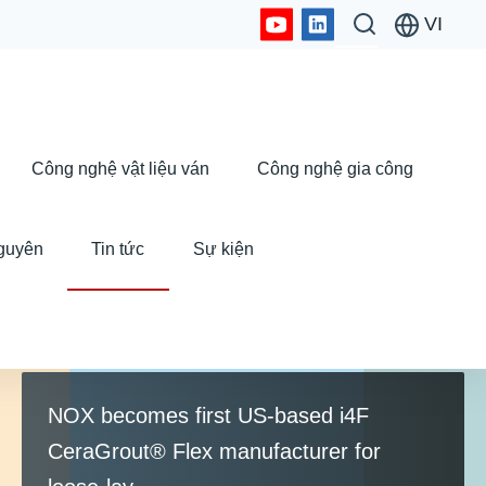
VI
Công nghệ vật liệu ván
Công nghệ gia công
guyên
Tin tức
Sự kiện
TIN MỚI NHẤT
NOX becomes first US-based i4F
CeraGrout® Flex manufacturer for