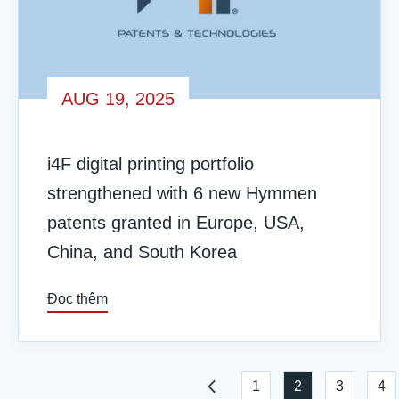
AUG 19, 2025
i4F digital printing portfolio
strengthened with 6 new Hymmen
patents granted in Europe, USA,
China, and South Korea
Đọc thêm
1
2
3
4