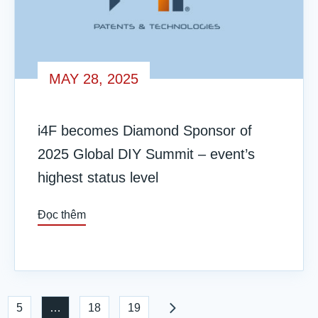
MAY 28, 2025
i4F becomes Diamond Sponsor of
2025 Global DIY Summit – event’s
highest status level
Đọc thêm
5
…
18
19