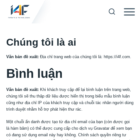
Skip
to
Hèm khóa sập
Chúng tôi là ai
content
Văn bản đề xuất:
Công nghệ In kỹ thuật số
Địa chỉ trang web của chúng tôi là: https://i4f.com.
Bình luận
Công nghệ Hoàn thiện bề mặt
Văn bản đề xuất:
Khi khách truy cập để lại bình luận trên trang web,
chúng tôi sẽ thu thập dữ liệu được hiển thị trong biểu mẫu bình luận
Công nghệ tấm ốp tường và trần
cũng như địa chỉ IP của khách truy cập và chuỗi tác nhân người dùng
trình duyệt nhằm hỗ trợ phát hiện thư rác.
Một chuỗi ẩn danh được tạo từ địa chỉ email của bạn (còn được gọi
Công nghệ vật liệu ván
là hàm băm) có thể được cung cấp cho dịch vụ Gravatar để xem bạn
có đang sử dụng email này hay không. Chính sách quyền riêng tư