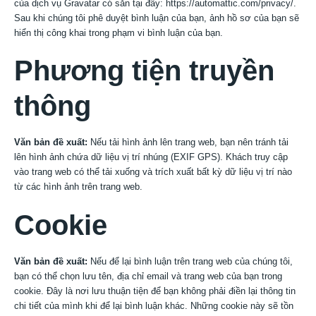
của dịch vụ Gravatar có sẵn tại đây: https://automattic.com/privacy/.
Công nghệ gia công
Sau khi chúng tôi phê duyệt bình luận của bạn, ảnh hồ sơ của bạn sẽ
hiển thị công khai trong phạm vi bình luận của bạn.
Phương tiện truyền
Công nghệ ngoài trời
thông
Công nghệ Bậc cầu thang
Văn bản đề xuất:
Nếu tải hình ảnh lên trang web, bạn nên tránh tải
lên hình ảnh chứa dữ liệu vị trí nhúng (EXIF GPS). Khách truy cập
Về chúng tôi
vào trang web có thể tải xuống và trích xuất bất kỳ dữ liệu vị trí nào
từ các hình ảnh trên trang web.
Cookie
Các khách hàng được cấp phép
Văn bản đề xuất:
Nếu để lại bình luận trên trang web của chúng tôi,
Tài nguyên
bạn có thể chọn lưu tên, địa chỉ email và trang web của bạn trong
cookie. Đây là nơi lưu thuận tiện để bạn không phải điền lại thông tin
chi tiết của mình khi để lại bình luận khác. Những cookie này sẽ tồn