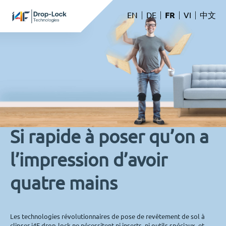
to
EN
DE
FR
VI
中文
content
Si rapide à poser qu’on a
l’impression d’avoir
quatre mains
Les technologies révolutionnaires de pose de revêtement de sol à
clipser i4F drop-lock ne nécessitent ni inserts, ni outils spéciaux, et