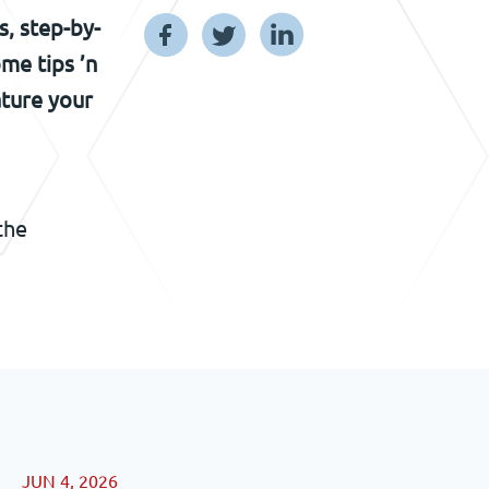
s, step-by-
ome tips ’n
ature your
the
JUN 4, 2026