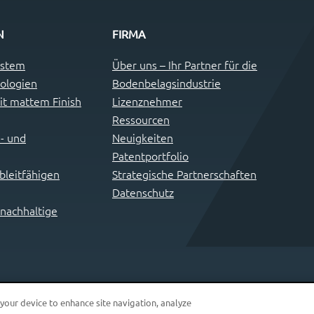
N
FIRMA
ystem
Über uns – Ihr Partner für die
ologien
Bodenbelagsindustrie
t mattem Finish
Lizenznehmer
Ressourcen
- und
Neuigkeiten
Patentportfolio
leitfähigen
Strategische Partnerschaften
Datenschutz
 nachhaltige
 your device to enhance site navigation, analyze