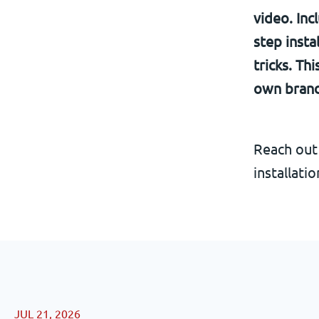
video. Inc
step insta
tricks.
Thi
own bran
Reach out
installati
JUL 21, 2026