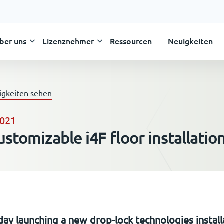
ber uns
Lizenznehmer
Ressourcen
Neuigkeiten
Skip
to
content
igkeiten sehen
2021
stomizable i4F floor installation
day launching a new drop-lock technologies install